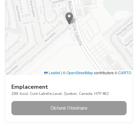
Leaflet
|
©
OpenStreetMap
contributors ©
CARTO
Emplacement
289, boul. Curé-Labelle,Laval, Quebec, Canada, H7P 4K2
Obtenir l'itinéraire