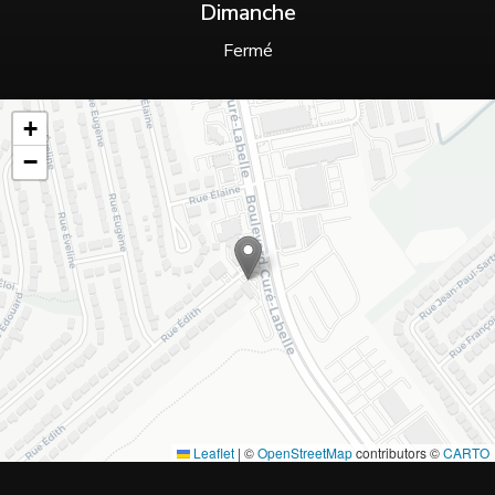
Dimanche
Fermé
+
−
Leaflet
|
©
OpenStreetMap
contributors ©
CARTO