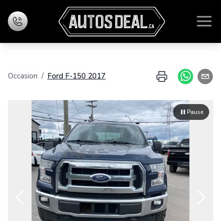
Accueil
Occasion
/
Ford
F-150
2017
Inventaire
Financement
Pause
Évaluez votre échange
Nous joindre
Zoom