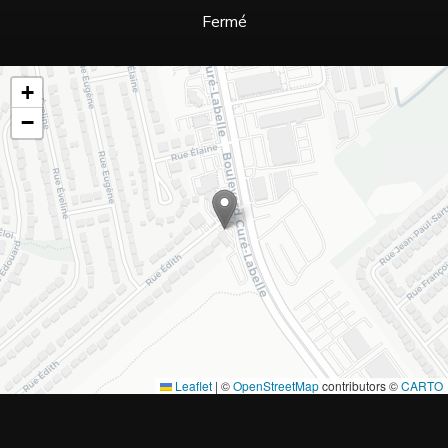
Fermé
+
−
Leaflet
|
©
OpenStreetMap
contributors ©
CARTO