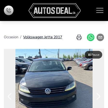
Accueil
Occasion
/
Volkswagen
Jetta
2017
Inventaire
Financement
Pause
Évaluez votre échange
Nous joindre
Zoom